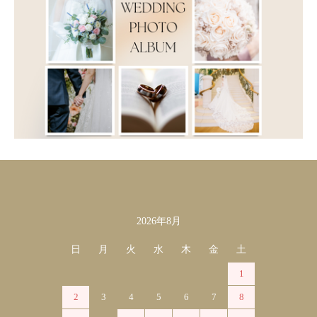
2026年8月
カレンダー
日
月
火
水
木
金
土
1
2
3
4
5
6
7
8