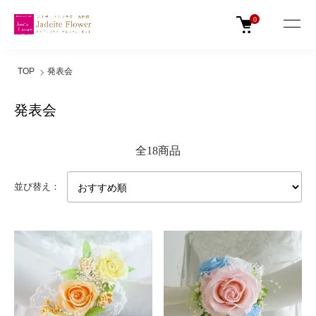
0
TOP
発表会
発表会
全18商品
並び替え：