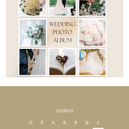
2026年8月
カレンダー
日
月
火
水
木
金
土