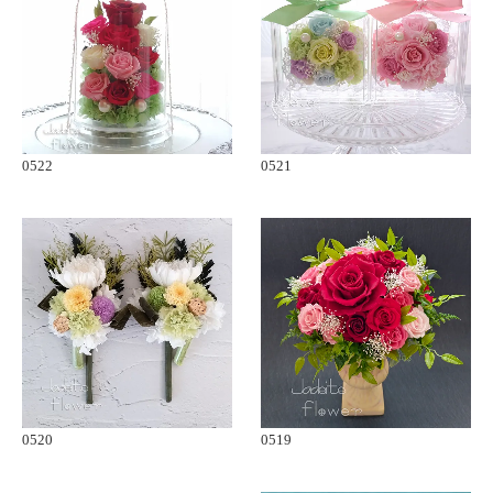
0522
0521
0520
0519