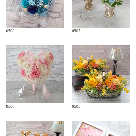
0508
0507
0506
0505