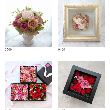
0500
0499